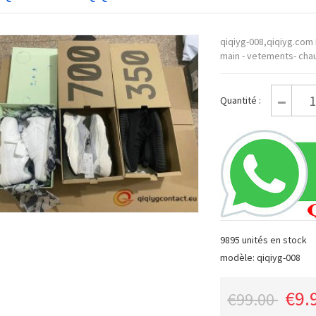
qiqiyg-008,qiqiyg.com
main - vetements- chau
Quantité :
9895 unités en stock
modèle: qiqiyg-008
€9.
€99.00