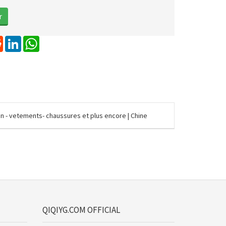
erest
Reddit
LinkedIn
WhatsApp
n - vetements- chaussures et plus encore | Chine
QIQIYG.COM OFFICIAL