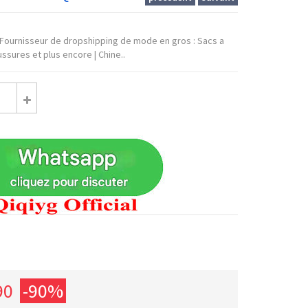
 Fournisseur de dropshipping de mode en gros : Sacs a
ssures et plus encore | Chine..
90
-90%