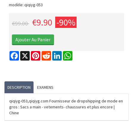
modèle: qiqiyg-053
€9.90
-90%
€99.00
Facebook
X
Pinterest
Reddit
LinkedIn
WhatsApp
DESCRIPTION
EXAMENS
qiqiyg-053,qiqiyg.com Fournisseur de dropshipping de mode en
gros : Sacs a main - vetements- chaussures et plus encore |
Chine