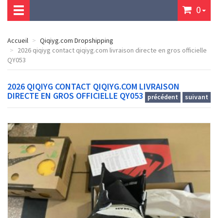
0
Accueil
Qiqiyg.com Dropshipping
2026 qiqiyg contact qiqiyg.com livraison directe en gros officielle
QY053
2026 QIQIYG CONTACT QIQIYG.COM LIVRAISON
DIRECTE EN GROS OFFICIELLE QY053
précédent
suivant