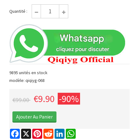
Quantité :
9895 unités en stock
modèle: qiqiyg-068
€9.90
-90%
€99.00
Facebook
X
Pinterest
Reddit
LinkedIn
WhatsApp