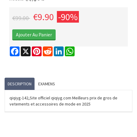
€9.90
-90%
€99.00
Facebook
X
Pinterest
Reddit
LinkedIn
WhatsApp
DESCRIPTION
EXAMENS
qiqiyg-142,Site officiel qiqiyg.com Meilleurs prix de gros de
vetements et accessoires de mode en 2025