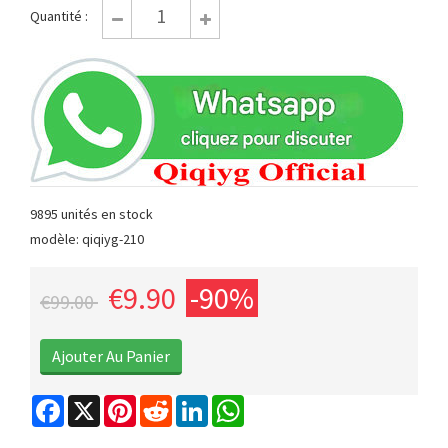
Quantité :
9895 unités en stock
modèle: qiqiyg-210
€9.90
-90%
€99.00
Facebook
X
Pinterest
Reddit
LinkedIn
WhatsApp