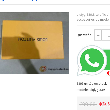
qiqiyg-339,Site offici
accessoires de mode e
Quantité :
9895 unités en stock
modèle: qiqiyg-339
€9.
€99.00