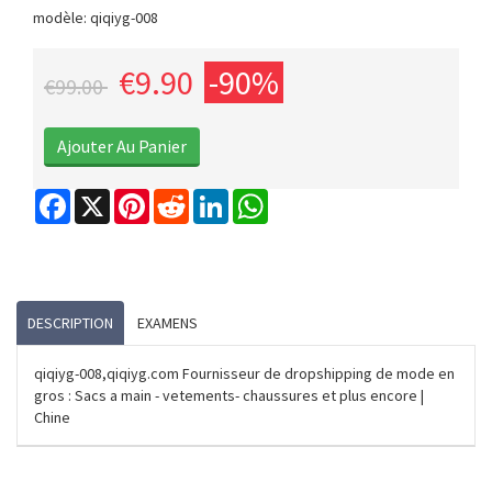
modèle: qiqiyg-008
€9.90
-90%
€99.00
Facebook
X
Pinterest
Reddit
LinkedIn
WhatsApp
DESCRIPTION
EXAMENS
qiqiyg-008,qiqiyg.com Fournisseur de dropshipping de mode en
gros : Sacs a main - vetements- chaussures et plus encore |
Chine