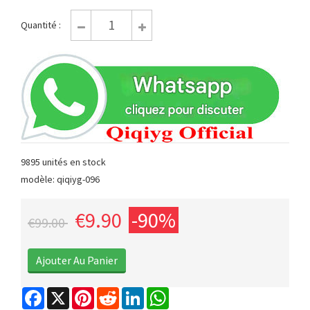
Quantité :
9895 unités en stock
modèle: qiqiyg-096
€9.90
-90%
€99.00
Facebook
X
Pinterest
Reddit
LinkedIn
WhatsApp