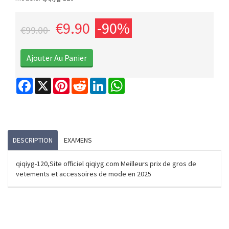
€9.90
-90%
€99.00
Facebook
X
Pinterest
Reddit
LinkedIn
WhatsApp
DESCRIPTION
EXAMENS
qiqiyg-120,Site officiel qiqiyg.com Meilleurs prix de gros de
vetements et accessoires de mode en 2025