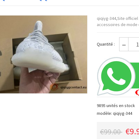
qiqiyg-344,Site offici
accessoires de mode e
Quantité :
9895 unités en stock
modèle: qiqiyg-344
€9.
€99.00