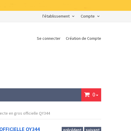
l'établissement
Compte
Se connecter
Création de Compte
0
ecte en gros officielle QY344
OFFICIELLE QY344
précédent
suivant