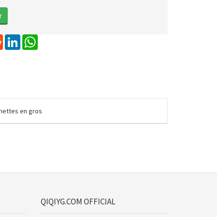
erest
Reddit
LinkedIn
WhatsApp
unettes en gros
QIQIYG.COM OFFICIAL