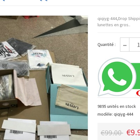
qiqiyg-444,Drop Shippi
lunettes en gros..
Quantité :
9895 unités en stock
modèle: qiqiyg-444
€9.
€99.00