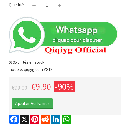
Quantité :
9895 unités en stock
modèle: qiqiyg.com YG18
€9.90
-90%
€99.00
Facebook
X
Pinterest
Reddit
LinkedIn
WhatsApp