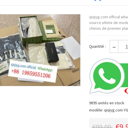
qiqiyg.com official w
source ultime de mode
chinois de premier plan
Quantité :
9895 unités en stock
modèle: qiqiyg.com Y
€9.
€99.00