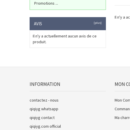
Promotions ...
Il n'y a 
AVIS
[plus]
Il n'y a actuellement aucun avis de ce
produit.
INFORMATION
MON C
contactez - nous
Mon Com
qiqiyg whatsapp
Comman
qiqiyg contact
Ma charr
qiqiyg.com official