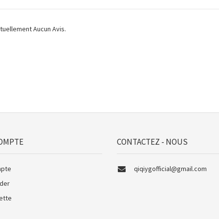
actuellement Aucun Avis.
OMPTE
CONTACTEZ - NOUS
pte
qiqiygofficial@gmail.com
der
ette